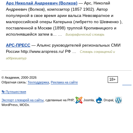
Арс Николай Андреевич (Волков)
— Арс, Николай
Андреевич (Волков), композитор (1857 1902). Автор
популярной в свое время арии вальса Невозвратное и
малороссийской оперы Катерына (либретто по Шевченко ),
поставленной в Москве (1898) труппой Кропивницкого и
исполнявшейся затем в… …
Биографический словарь
АРС-ПРЕСС
— Альянс руководителей региональных СМИ
России http://www.arspress.ru/​ РФ …
Словарь сокращений и
аббревиатур
© Академик, 2000-2026
18+
Обратная связь:
Техподдержка
,
Реклама на сайте
👣 Путешествия
Экспорт словарей на сайты
, сделанные на PHP,
Joomla,
Drupal,
WordPress, MODx.