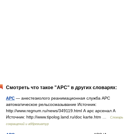
Смотреть что такое "АРС" в других словарях:
АРС
— анестезиолого реанимационная служба АРС
автоматическое рельсосмазывание Источник:
http://www.regnum.ru/news/349119.html А арс арсенал А
Источник: http://www.tipolog.land.ru/doc karte.htm …
Словарь
сокращений и аббревиатур