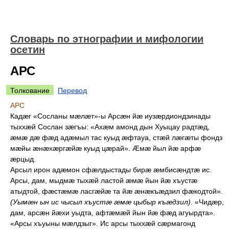
Словарь по этнографии и мифологии
осетин
АРС
Толкование
Перевод
АРС
К
адæг «Сосланы мæлæт»-ы Арсæн йæ иузæрдиондзинады
тыххæй Сослан зæгъы: «Ахæм амонд дын Хуыцау радтæд,
æмæ дæ фæд адæмыл тас куыд æфтауа, стæй лæгæты фондз
мæйы æнæхæргæйæ куыд цæрай». Æмæ йыл йæ арфæ
æрцыд.
А
рсыл ирон адæмон сфæлдыстады бирæ æмбисæндтæ ис.
Арсы, дам, мыдмæ тыхæй ластой æмæ йын йæ хъустæ
атыдтой, фæстæмæ ласгæйæ та йæ æнæкъæдзил фæкодтой».
(Уымæн ын ис чысыл хъустæ æмæ цыбыр къæдзил)
. «Чидæр,
дам, арсæн йæхи уыдта, афтæмæй йын йæ фæд агуырдта».
«Арсы хъуыны мæлдзыг». Ис арсы тыххæй сæрмагонд