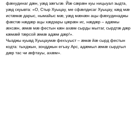
фæхудинаг дæн, уæд зæгъгæ. Йæ сæрæн куы ницыуал зыдта,
уæд скуывта: «О, Стыр Хуыцау, ме сфæлдисаг Хуыцау, кæд мæ
истæмæ дарыс, нымайыс мæ, уæд мæнæн ацы фæхудинаджы
фæстæ нæдæр ацы хæдзары цæрæн ис, нæдæр – адæмы
æхсæн, æмæ мæ фестын кæн ахæм сырды мыггаг, сырдтæ дæр
кæмæй тæрсой æмæ адæм дæр!».
Ч
ызджы куывд Хуыцаумæ фехъуыст – æмæ йæ сырд фестын
кодта: тыхджын, зондджын егъау Арс, адæмыл æмæ сырдтыл
дæр тас чи æфтауы, ахæм».