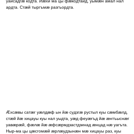
уайсадгæ кодта. Йæхи ма цы фæкодтаид, уымæн амал нал
ардта. Стæй тыргъмæ разгъордта.
Æ
хсæвы сатæг уæлдæф ын йæ судзгæ рустыл куы сæмбæлд,
стæй йæ хицауы куы нал уыдта, уæд феуæгъд йæ æнтъыснæг
уавæрæй, фæлæ йæ æфсæрмдзастдзинад æнцад нæ уагъта.
Ныр-ма цы цæсгомæй æрлæудзынæн мæ хицауы раз, куы