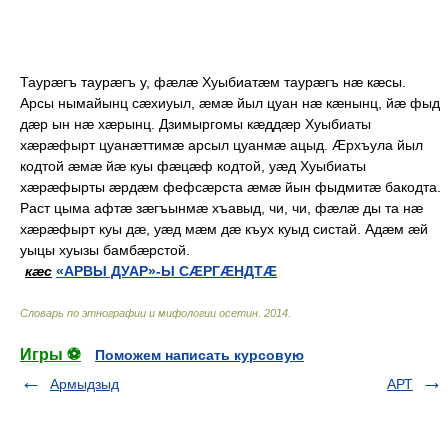
Т
аурæгъ таурæгъ у, фæлæ Хуыбиатæм таурæгъ нæ кæсы.
Арсы нымайынц сæхиуыл, æмæ йыл цуан нæ кæнынц, йæ фыд
дæр ын нæ хæрынц. Дзимыргомы кæддæр Хуыбиаты
хæрæфырт цуанæттимæ арсыл цуанмæ ацыд. Æрхъула йыл
кодтой æмæ йæ куы фæцæф кодтой, уæд Хуыбиаты
хæрæфырты æрдæм фефсæрста æмæ йын фыдмитæ бакодта.
Раст цыма афтæ зæгъынмæ хъавыд, чи, чи, фæлæ ды та нæ
хæрæфырт куы дæ, уæд мæм дæ къух куыд систай. Адæм æй
уыцы хуызы бамбæрстой.
кæс
«АРВЫ ДУАР»-Ы СÆРГÆНДТÆ
Словарь по этнографии и мифологии осетин
.
2014
.
Игры ⚽
Поможем написать курсовую
Армыдзыд
АРТ