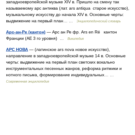
западноевропейской музыке XIV в. Пришло на смену так
называемому арс антиква (лат. ars antiqua старое искусство),
музыкальному искусству до начала XIV в. Основные черты:
выдвижение на первый план… …
Энциклопедический словарь
Арс-ан-Ре (кантон)
— Арс ан Ре фр. Ars en Ré кантон
Франции (АЕ 3 го уровня) …
Википедия
АРС НОВА
— (латинское ars nova новое искусство),
направление в западноевропейской музыке 14 в. Основные
черты: выдвижение на первый план светских вокально
инструментальных песенных жанров, реформа ритмики и
нотного письма, формирование индивидуальных… …
Современная энциклопедия