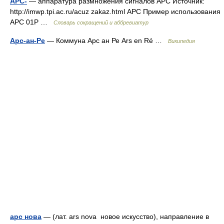
АРС-
— аппаратура размножения сигналов АРС Источник:
http://imwp.tpi.ac.ru/acuz zakaz.html АРС Пример использования
АРС 01Р …
Словарь сокращений и аббревиатур
Арс-ан-Ре
— Коммуна Арс ан Ре Ars en Ré …
Википедия
арс нова
— (лат. ars nova новое искусство), направление в