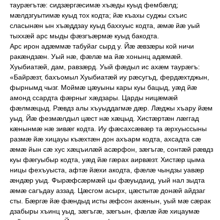
таурæгътæ: сидзæргæсимæ хъæды куыд фембæлд;
мæлдзгуытимæ куыд тох кодта; йæ къахы суджы схъис
сласынæн ын хъæддзау куыд баххуыс кодта, æмæ йæ уый
тыххæй арс мыды фæзгъæрмæ куыд бакодта.
А
рс ирон адæммæ табуйаг сырд у. Йæ æвзæры кой ничи
ракæндзæн. Уый нæ, фæлæ ма йæ хонынц адæмæй.
Хуыбиатæй, дам, равзæрд. Уый фæдыл ис ахæм таурæгъ:
«Байрæзт, бахъомыл Хуыбиатæй иу рæсугъд, фердæхтджын,
фырнымд чызг. Моймæ цæуыны кары куы бацыд, уæд йæ
амонд ссардта фæрныг хæдзары. Царды ницæмæй
фæлмæцыд. Рæвдз алы хъуыддагмæ дæр. Лæджы хъару йæм
уыд. Йæ фезмæлдыл цæст нæ хæцыд. Хистæртæн лæггад
кæнынмæ нæ зивæг кодта. Иу фæсахсæвæр та æрхуыссыны
размæ йæ хицауы къæхтæн дон ахъарм кодта, ахсадта сæ
æмæ йын сæ хус хæцъилæй асæрфон, зæгъгæ, сонтæй рæвдз
куы фæгуыбыр кодта, уæд йæ гæрах аирвæзт. Хистæр цыма
ницы фехъуыста, афтæ йæхи акодта, фæлæ чындзы уавæр
æндæр уыд. Фырæфсæрмæй цы фæуыдаид, уый нал зыдта
æмæ сагъдау аззад. Цæсгом асырх, цæстытæ донæй айдзаг
сты. Бæргæ йæ фæндыд исты æфсон акæнын, уый мæ сæрак
дзабыры хъинц уыд, зæгъгæ, зæгъын, фæлæ йæ хицаумæ